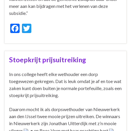
meer aan kan bijdragen met het verlenen van deze
subsidie.”
F
T
ac
w
e
itt
b
er
Stoepkrijt prijsuitreiking
o
o
In ons college heeft elke wethouder een dorp
toegewezen gekregen. Dat is leuk omdat je af en toe wat
k
zaken kunt doen buiten je normale portefeuille, zoals een
stoepkrijt prijsuitreiking.
Daarom mocht ik als dorpswethouder van Nieuwerkerk
aan den IJssel twee mooie prijzen uitreiken. De winnaars
in Nieuwerkerk zijn Jonathan Uitterdijk met z’n mooie
vlieger
en Roos Veen met haar prachtige hart