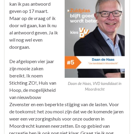
kan ik pas antwoord
geven op 17 maart.
Maar op de vraag of ik
door wil gaan, kan ik nu
al antwoord geven. Ja ik
wil nog wel even
doorgaan.
De afgelopen vier jaar
zijn mooie zaken
bereikt. Ik noem
Stichting ZO!, Huis van
Daan de Haas, VVD kandidaat in
Moordrecht
Hoop, de mogelijkheid
van nieuwbouw
Zevenster en een beperkte stijging van de lasten. Voor
de toekomst: het zou mooi zijn dat we de komende jaren
weer een verzorgingshuis voor onze ouderen in
Moordrecht kunnen neerzetten. En op gebied van
recreatie ben ik ook nog niet klaar. Graag zie ik nog