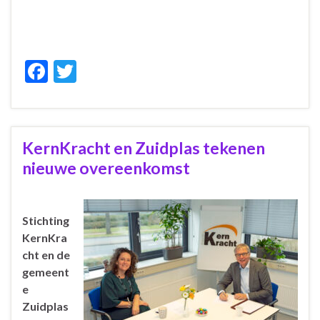
F
T
ac
w
e
itt
b
er
KernKracht en Zuidplas tekenen
o
nieuwe overeenkomst
o
k
Stichting
KernKra
cht en de
gemeent
e
Zuidplas