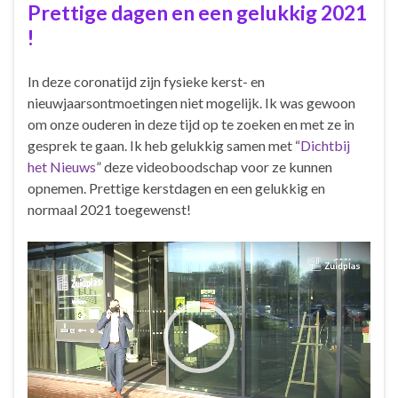
b
er
Prettige dagen en een gelukkig 2021
o
!
o
k
In deze coronatijd zijn fysieke kerst- en
nieuwjaarsontmoetingen niet mogelijk. Ik was gewoon
om onze ouderen in deze tijd op te zoeken en met ze in
gesprek te gaan. Ik heb gelukkig samen met “
Dichtbij
het Nieuws
” deze videoboodschap voor ze kunnen
opnemen. Prettige kerstdagen en een gelukkig en
normaal 2021 toegewenst!
Videospeler