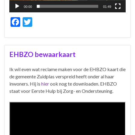
00:00
01:49
F
T
ac
w
e
itt
b
er
EHBZO bewaarkaart
o
o
Ik wil even wat reclame maken voor de EHBZO kaart die
de gemeente Zuidplas verspreid heeft onder al haar
k
inwoners. Hij is
hier
ook nog te downloaden. EHBZO
staat voor Eerste Hulp bij Zorg- en Ondersteuning.