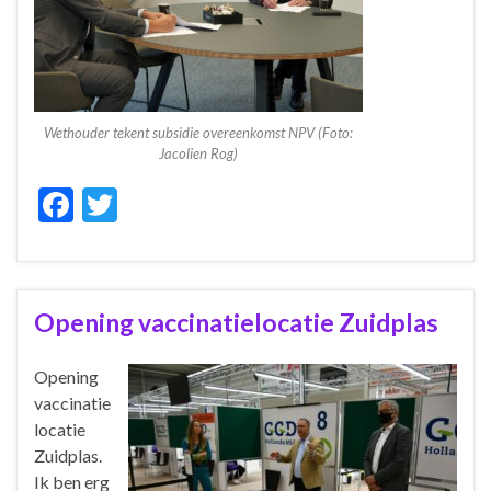
Wethouder tekent subsidie overeenkomst NPV (Foto:
Jacolien Rog)
F
T
ac
w
e
itt
b
er
Opening vaccinatielocatie Zuidplas
o
o
Opening
vaccinatie
k
locatie
Zuidplas.
Ik ben erg