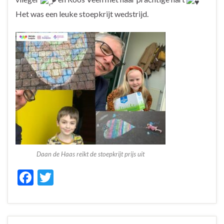
Het was een leuke stoepkrijt wedstrijd.
Daan de Haas reikt de stoepkrijt prijs uit
F
T
ac
w
e
itt