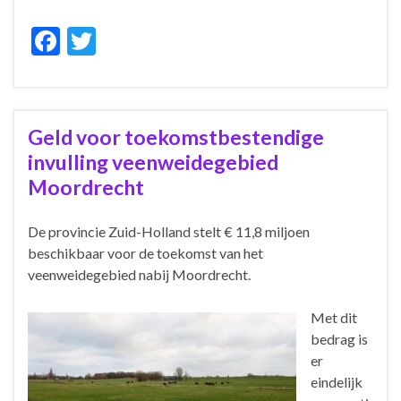
F
T
ac
w
e
itt
b
er
Geld voor toekomstbestendige
o
invulling veenweidegebied
o
Moordrecht
k
De provincie Zuid-Holland stelt € 11,8 miljoen
beschikbaar voor de toekomst van het
veenweidegebied nabij Moordrecht.
Met dit
bedrag is
er
eindelijk