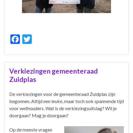
F
T
ac
w
e
itt
b
er
Verkiezingen gemeenteraad
o
Zuidplas
o
k
De verkiezingen voor de gemeenteraad Zuidplas zijn
begonnen. Altijd een leuke, maar toch ook spannende tijd
voor wethouders. Wat is de verkiezingsuitslag? Wil je
doorgaan? Mag je doorgaan?
Op de meeste vragen