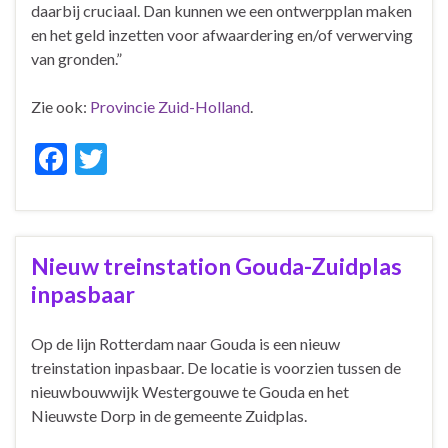
daarbij cruciaal. Dan kunnen we een ontwerpplan maken
en het geld inzetten voor afwaardering en/of verwerving
van gronden.”
Zie ook:
Provincie Zuid-Holland
.
F
T
ac
w
e
itt
b
er
Nieuw treinstation Gouda-Zuidplas
o
inpasbaar
o
k
Op de lijn Rotterdam naar Gouda is een nieuw
treinstation inpasbaar. De locatie is voorzien tussen de
nieuwbouwwijk Westergouwe te Gouda en het
Nieuwste Dorp in de gemeente Zuidplas.