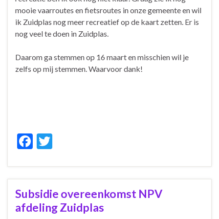
mooie vaarroutes en fietsroutes in onze gemeente en wil
ik Zuidplas nog meer recreatief op de kaart zetten. Er is
nog veel te doen in Zuidplas.
Daarom ga stemmen op 16 maart en misschien wil je
zelfs op mij stemmen. Waarvoor dank!
F
T
ac
w
e
itt
b
er
Subsidie overeenkomst NPV
o
afdeling Zuidplas