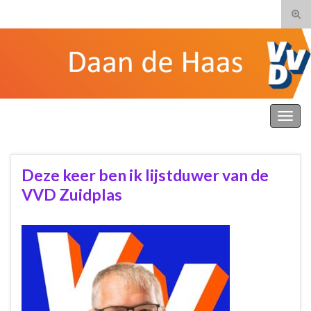
Tog
zoek
Search for:
Daan de Haas
Togg
navig
Deze keer ben ik lijstduwer van de
VVD Zuidplas